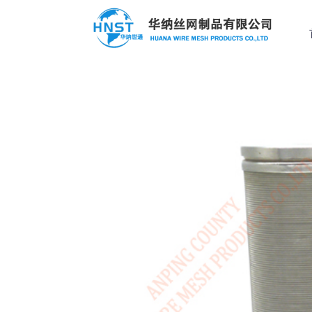
过滤器滤芯
定制案例
热门产品
选择国家／地区
过滤器滤芯
过
过滤网
应用范围
亚洲
不锈钢板网
中华人民共和国
不锈钢丝滤网
不锈钢网筐网篮
North & South America