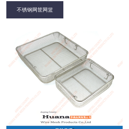
不锈钢网筐网篮