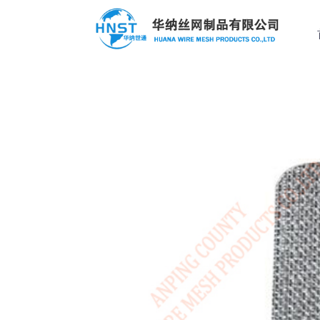
过滤器滤芯
定制案例
热门产品
选择国家／地区
过滤器滤芯
过
过滤网
应用范围
亚洲
不锈钢板网
中华人民共和国
不锈钢丝滤网
不锈钢网筐网篮
North & South America