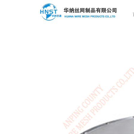
过滤器滤芯
定制案例
热门产品
选择国家／地区
过滤器滤芯
过
过滤网
应用范围
亚洲
不锈钢板网
中华人民共和国
不锈钢丝滤网
不锈钢网筐网篮
North & South America